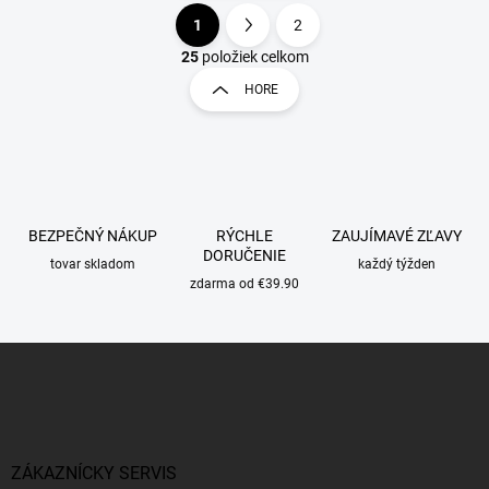
1
2
O
S
v
t
25
položiek celkom
l
r
HORE
á
á
d
n
a
k
c
o
i
e
v
p
a
BEZPEČNÝ NÁKUP
RÝCHLE
ZAUJÍMAVÉ ZĽAVY
r
n
DORUČENIE
v
tovar skladom
každý týžden
i
k
zdarma od €39.90
e
y
v
ý
Z
p
á
i
p
s
ä
u
t
i
ZÁKAZNÍCKY SERVIS