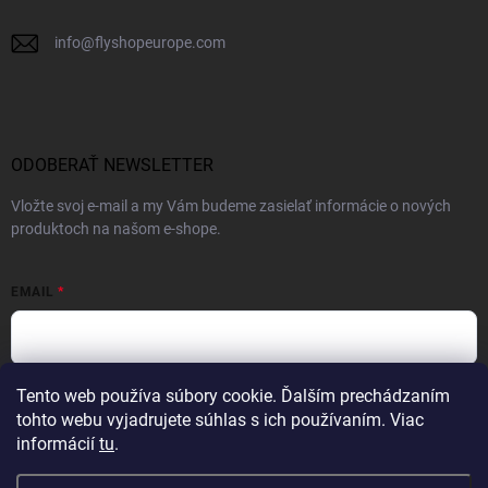
info
@
flyshopeurope.com
ODOBERAŤ NEWSLETTER
Vložte svoj e-mail a my Vám budeme zasielať informácie o nových
produktoch na našom e-shope.
EMAIL
Tento web používa súbory cookie. Ďalším prechádzaním
Vložením e-mailu súhlasíte s
podmienkami ochrany osobných údajov
tohto webu vyjadrujete súhlas s ich používaním. Viac
PRIHLÁSIŤ SA
informácií
tu
.