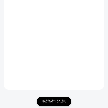
SKLADOM
SKLADOM
Suchá muška mravček
Suchá muška Tricolour Dry
Brown Parachute Ant
Fly Special
€2,19
€2,19
DETAIL
DETAIL
NAČÍTAŤ 1 ĎALŠIU