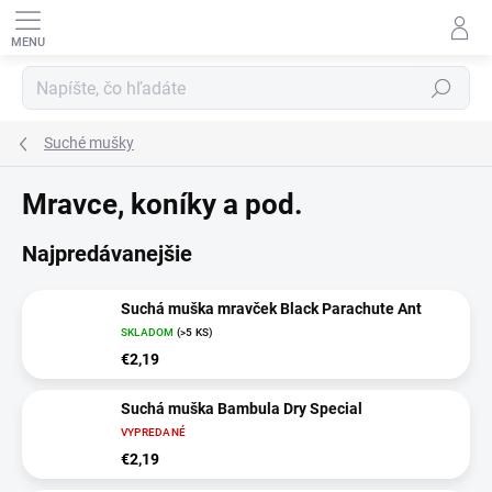
Prejsť
na
obsah
HĽADAŤ
Suché mušky
Mravce, koníky a pod.
Najpredávanejšie
Suchá muška mravček Black Parachute Ant
SKLADOM
(>5 KS)
€2,19
Suchá muška Bambula Dry Special
VYPREDANÉ
€2,19