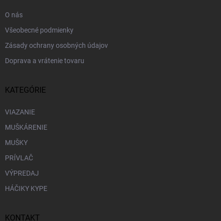
e
O nás
Všeobecné podmienky
Zásady ochrany osobných údajov
Doprava a vrátenie tovaru
KATEGÓRIE
VIAZANIE
MUŠKÁRENIE
MUŠKY
PRÍVLAČ
VÝPREDAJ
HÁČIKY KYPE
KONTAKT