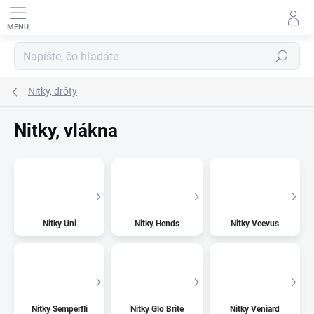
Prejsť
na
obsah
HĽADAŤ
Nitky, drôty
Nitky, vlákna
Nitky Uni
Nitky Hends
Nitky Veevus
Nitky Semperfli
Nitky Glo Brite
Nitky Veniard