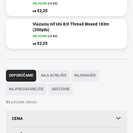
SKLADOM
(>5 KS)
€2,25
od
Viazacia niť Uni 8/0 Thread Waxed 183m
(200yds)
SKLADOM
(>5 KS)
€2,25
od
R
a
ODPORÚČAME
NAJLACNEJŠIE
NAJDRAHŠIE
d
e
NAJPREDÁVANEJŠIE
ABECEDNE
n
i
83
položiek celkom
e
p
CENA
r
o