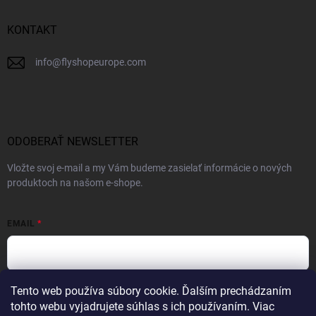
KONTAKT
info
@
flyshopeurope.com
ODOBERAŤ NEWSLETTER
Vložte svoj e-mail a my Vám budeme zasielať informácie o nových
produktoch na našom e-shope.
EMAIL
Tento web používa súbory cookie. Ďalším prechádzaním
Vložením e-mailu súhlasíte s
podmienkami ochrany osobných údajov
tohto webu vyjadrujete súhlas s ich používaním. Viac