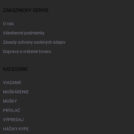
t
i
ZÁKAZNÍCKY SERVIS
e
O nás
Všeobecné podmienky
Zásady ochrany osobných údajov
Doprava a vrátenie tovaru
KATEGÓRIE
VIAZANIE
MUŠKÁRENIE
MUŠKY
PRÍVLAČ
VÝPREDAJ
HÁČIKY KYPE