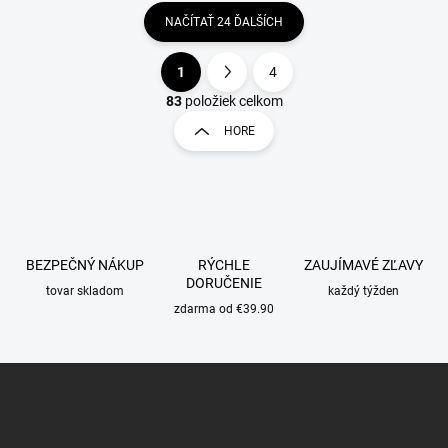
NAČÍTAŤ 24 ĎALŠÍCH
1
4
O
S
v
t
83
položiek celkom
l
r
HORE
á
á
d
n
a
k
c
o
i
e
v
p
a
BEZPEČNÝ NÁKUP
RÝCHLE
ZAUJÍMAVÉ ZĽAVY
r
n
DORUČENIE
v
tovar skladom
každý týžden
i
k
zdarma od €39.90
e
y
v
ý
Z
p
á
i
p
s
ä
u