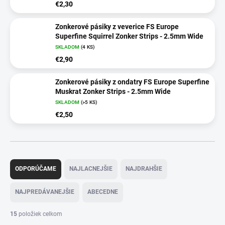
€2,30
Zonkerové pásiky z veverice FS Europe
Superfine Squirrel Zonker Strips - 2.5mm Wide
SKLADOM
(4 KS)
€2,90
Zonkerové pásiky z ondatry FS Europe Superfine
Muskrat Zonker Strips - 2.5mm Wide
SKLADOM
(>5 KS)
€2,50
R
a
ODPORÚČAME
NAJLACNEJŠIE
NAJDRAHŠIE
d
e
NAJPREDÁVANEJŠIE
ABECEDNE
n
i
15
položiek celkom
e