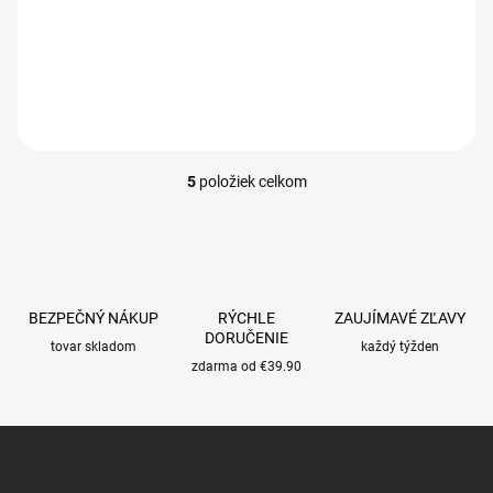
€79,90
DETAIL
5
položiek celkom
O
v
l
á
d
a
c
BEZPEČNÝ NÁKUP
RÝCHLE
ZAUJÍMAVÉ ZĽAVY
i
DORUČENIE
tovar skladom
každý týžden
e
zdarma od €39.90
p
r
v
Z
k
á
y
p
v