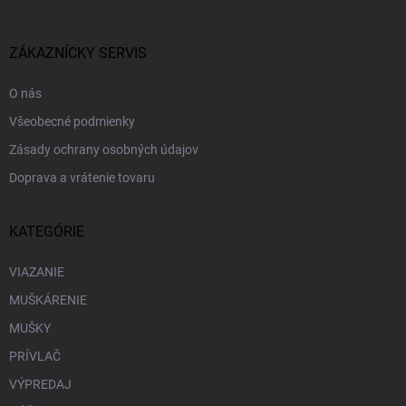
ý
ä
p
t
i
i
ZÁKAZNÍCKY SERVIS
s
e
u
O nás
Všeobecné podmienky
Zásady ochrany osobných údajov
Doprava a vrátenie tovaru
KATEGÓRIE
VIAZANIE
MUŠKÁRENIE
MUŠKY
PRÍVLAČ
VÝPREDAJ