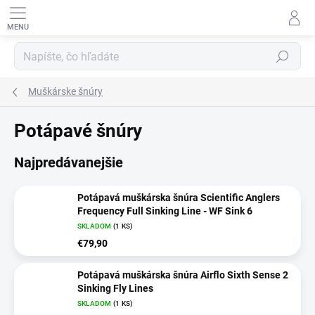
Prejsť
na
obsah
HĽADAŤ
Muškárske šnúry
Potápavé šnúry
Najpredávanejšie
Potápavá muškárska šnúra Scientific Anglers
Frequency Full Sinking Line - WF Sink 6
SKLADOM
(1 KS)
€79,90
Potápavá muškárska šnúra Airflo Sixth Sense 2
Sinking Fly Lines
SKLADOM
(1 KS)