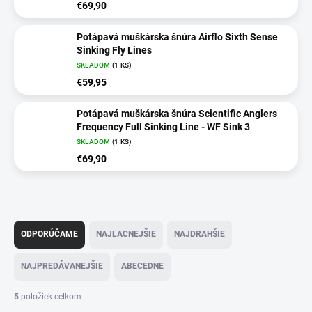
€69,90
Potápavá muškárska šnúra Airflo Sixth Sense
Sinking Fly Lines
SKLADOM
(1 KS)
€59,95
Potápavá muškárska šnúra Scientific Anglers
Frequency Full Sinking Line - WF Sink 3
SKLADOM
(1 KS)
€69,90
R
a
ODPORÚČAME
NAJLACNEJŠIE
NAJDRAHŠIE
d
e
NAJPREDÁVANEJŠIE
ABECEDNE
n
i
5
položiek celkom
e