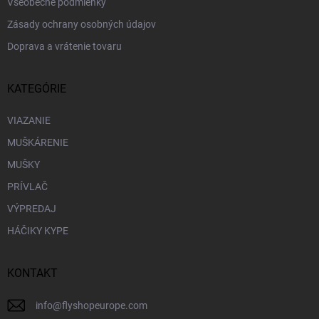
Všeobecné podmienky
v
ý
Zásady ochrany osobných údajov
p
Doprava a vrátenie tovaru
i
s
u
KATEGÓRIE
VIAZANIE
MUŠKÁRENIE
MUŠKY
PRÍVLAČ
VÝPREDAJ
HÁČIKY KYPE
KONTAKT
info
@
flyshopeurope.com