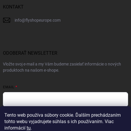
KONTAKT
info
@
flyshopeurope.com
ODOBERAŤ NEWSLETTER
Vložte svoj e-mail a my Vám budeme zasielať informácie o nových
produktoch na našom e-shope.
EMAIL
Tento web používa súbory cookie. Ďalším prechádzaním
Vložením e-mailu súhlasíte s
podmienkami ochrany osobných údajov
tohto webu vyjadrujete súhlas s ich používaním. Viac
PRIHLÁSIŤ SA
informácií
tu
.