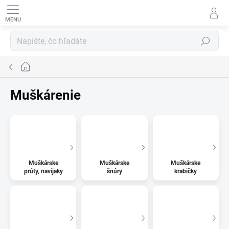
Prejsť
na
obsah
HĽADAŤ
Domov
Muškárenie
Muškárske
Muškárske
Muškárske
prúty, navijaky
šnúry
krabičky