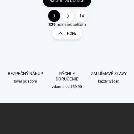
NAČÍTAŤ 24 ĎALŠÍCH
1
14
O
S
v
t
329
položiek celkom
l
r
HORE
á
á
d
n
a
k
c
o
i
e
v
p
a
BEZPEČNÝ NÁKUP
RÝCHLE
ZAUJÍMAVÉ ZĽAVY
r
n
DORUČENIE
v
tovar skladom
každý týžden
i
k
zdarma od €39.90
e
y
v
ý
Z
p
á
i
p
s
ä
u
t