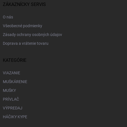
i
ZÁKAZNÍCKY SERVIS
e
O nás
Všeobecné podmienky
Zásady ochrany osobných údajov
Doprava a vrátenie tovaru
KATEGÓRIE
VIAZANIE
MUŠKÁRENIE
MUŠKY
PRÍVLAČ
VÝPREDAJ
HÁČIKY KYPE