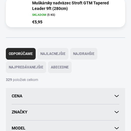
Muškársky nadväzec Stroft GTM Tapered
Leader 9ft (280cm)
SKLADOM
(5 KS)
€5,95
R
a
ODPORÚČAME
NAJLACNEJŠIE
NAJDRAHŠIE
d
e
NAJPREDÁVANEJŠIE
ABECEDNE
n
i
329
položiek celkom
e
p
CENA
r
o
d
ZNAČKY
u
k
MODEL
t