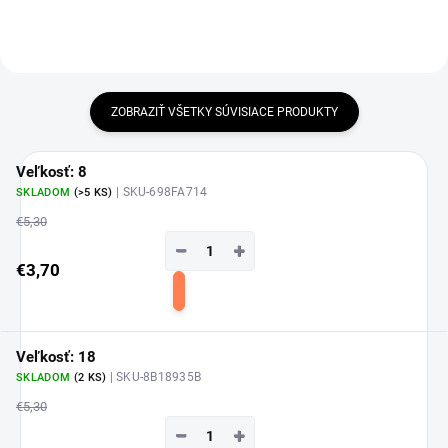
ZOBRAZIŤ VŠETKY SÚVISIACE PRODUKTY
Veľkosť: 8
| SKU-698FA714
SKLADOM
(>5 KS)
€5,30
−
+
€3,70
Do
košíka
Veľkosť: 18
| SKU-8B18935B
SKLADOM
(2 KS)
€5,30
−
+