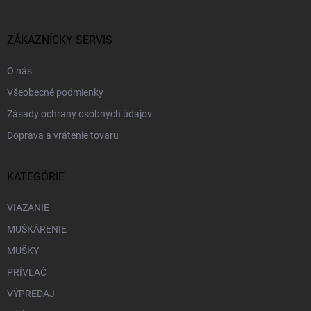
ä
t
i
ZÁKAZNÍCKY SERVIS
e
O nás
Všeobecné podmienky
Zásady ochrany osobných údajov
Doprava a vrátenie tovaru
KATEGÓRIE
VIAZANIE
MUŠKÁRENIE
MUŠKY
PRÍVLAČ
VÝPREDAJ