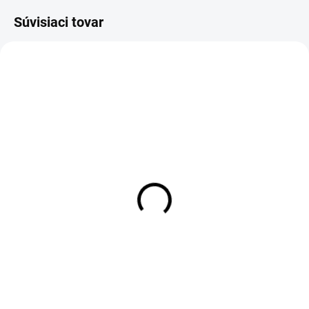
Súvisiaci tovar
SKLADOM
SKLADOM
Muškárske háčiky Kype
Muškárske háčiky Kype
K205BR Standard Nymph &
K210BL Traditional Nymph &
Wet Fly Hooks - Barbed (25
Wet Fly Hooks (25 Pack)
Pack)
€4,25
€4,25
DETAIL
DETAIL