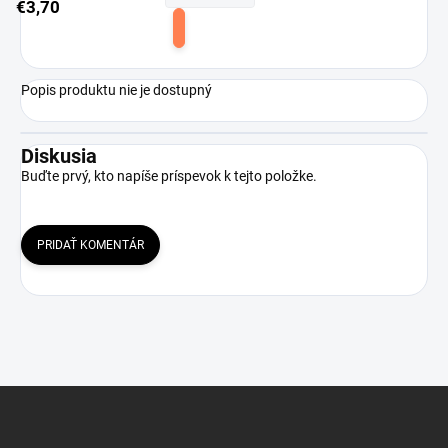
€3,70
Do
košíka
Popis produktu nie je dostupný
Diskusia
Buďte prvý, kto napíše príspevok k tejto položke.
PRIDAŤ KOMENTÁR
Z
á
p