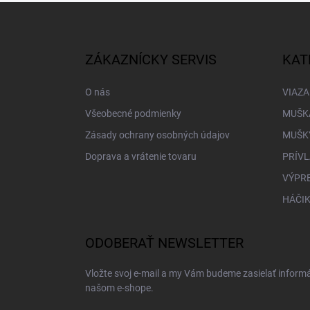
Z
á
p
ä
ZÁKAZNÍCKY SERVIS
KAT
t
i
O nás
VIAZA
e
Všeobecné podmienky
MUŠK
Zásady ochrany osobných údajov
MUŠK
Doprava a vrátenie tovaru
PRÍV
VÝPR
HÁČIK
ODOBERAŤ NEWSLETTER
Vložte svoj e-mail a my Vám budeme zasielať inform
našom e-shope.