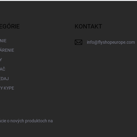
EGÓRIE
KONTAKT
NIE
info
@
flyshopeurope.com
ÁRENIE
Y
LAČ
EDAJ
Y KYPE
ácie o nových produktoch na