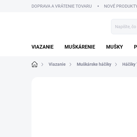
Prejsť
DOPRAVA A VRÁTENIE TOVARU
NOVÉ PRODUKT
na
obsah
VIAZANIE
MUŠKÁRENIE
MUŠKY
P
Domov
Viazanie
Muškárske háčiky
Háčiky
3 hodnotenia
Podrobnosti hodnoteni