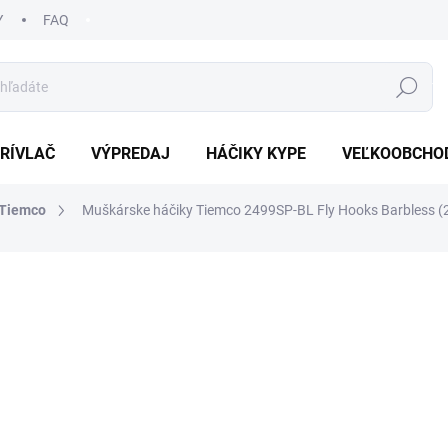
Y
FAQ
HĽADAŤ
RÍVLAČ
VÝPREDAJ
HÁČIKY KYPE
VEĽKOOBCHO
 Tiemco
Muškárske háčiky Tiemco 2499SP-BL Fly Hooks Barbless (
a
ZNAČKA:
TIEMCO
€7,50
Jednotková
ZVOĽTE VARIANT
cena:
Uložiť