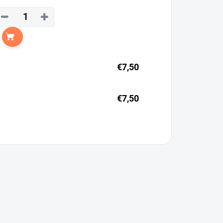
−
+
Do košíka
€7,50
€7,50