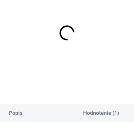
SKLADOM
SKL
vený drôt Hends Round
Krúžkovací drôt plochý Sy
d Wire
Flat Colour Wire - Large
,59
€2,99
DETAIL
DETAI
Popis
Hodnotenie (1)