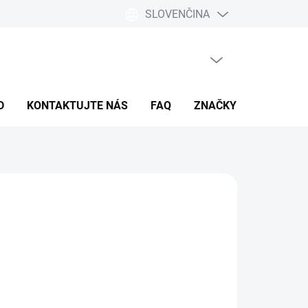
SLOVENČINA
PRÁZDNY KOŠÍK
NÁKUPNÝ
KOŠÍK
D
KONTAKTUJTE NÁS
FAQ
ZNAČKY
OPÝTAŤ SA