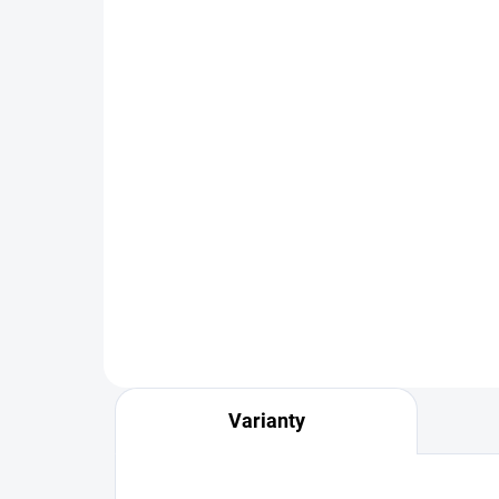
SKLADOM
Olovený drôt Hends Half
Olo
Round Lead Wire
Lea
€2,39
€2
DETAIL
Varianty