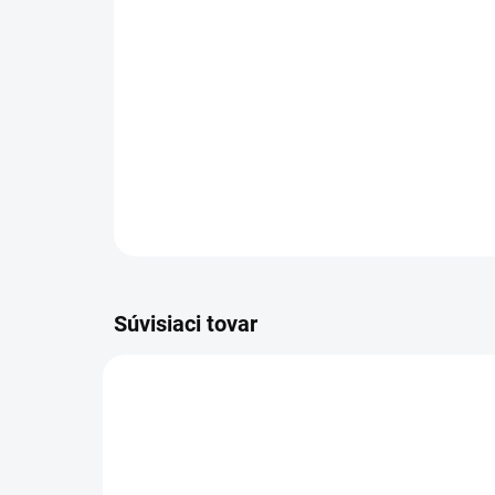
Súvisiaci tovar
SKU-EC04B520