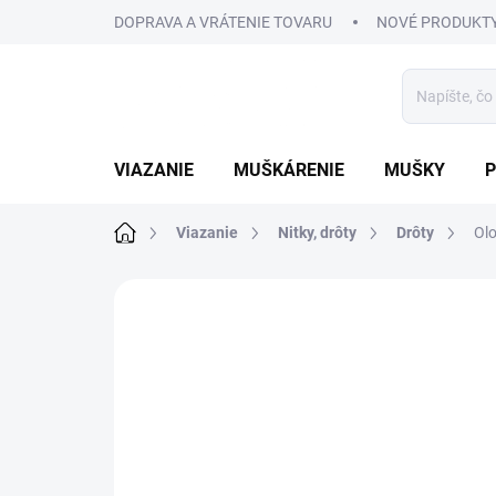
Prejsť
DOPRAVA A VRÁTENIE TOVARU
NOVÉ PRODUKT
na
obsah
VIAZANIE
MUŠKÁRENIE
MUŠKY
P
Domov
Viazanie
Nitky, drôty
Drôty
Olo
1 hodnotenie
Podrobnosti hodnoteni