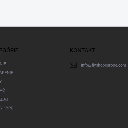
EGÓRIE
KONTAKT
NIE
info
@
flyshopeurope.com
ÁRENIE
Y
LAČ
EDAJ
Y KYPE