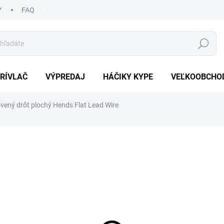
Y
FAQ
HĽADAŤ
RÍVLAČ
VÝPREDAJ
HÁČIKY KYPE
VEĽKOOBCHO
vený drôt plochý Hends Flat Lead Wire
a
ZNAČKA:
HENDS
€2,39
Jednotková
ZVOĽTE VARIANT
cena:
Uložiť