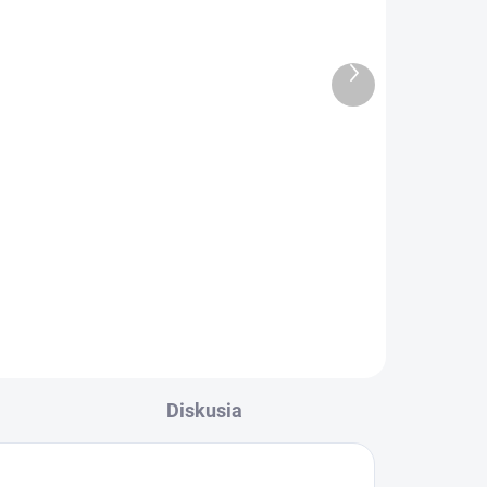
Ďalší
produkt
ADOM
SKLADOM
bai
Olovený drôt Veniard Round
Lead Wire Fine 0.4mm
€2,79
L
Do košíka
Diskusia