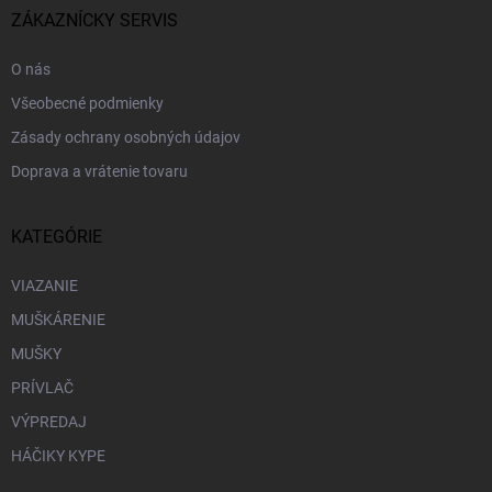
i
ZÁKAZNÍCKY SERVIS
e
O nás
Všeobecné podmienky
Zásady ochrany osobných údajov
Doprava a vrátenie tovaru
KATEGÓRIE
VIAZANIE
MUŠKÁRENIE
MUŠKY
PRÍVLAČ
VÝPREDAJ
HÁČIKY KYPE