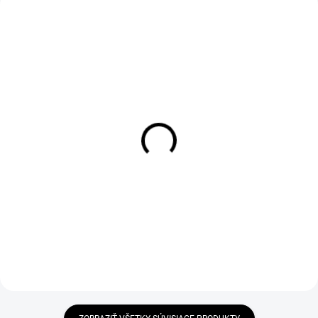
SKLADOM
SKLADOM
Sklepávač srsti Loon Zippy Hair
Sklepávač srsti Hends Deluxe
Stacker Medium
Hair Stacker
€34,90
€4,89
Do košíka
Do košíka