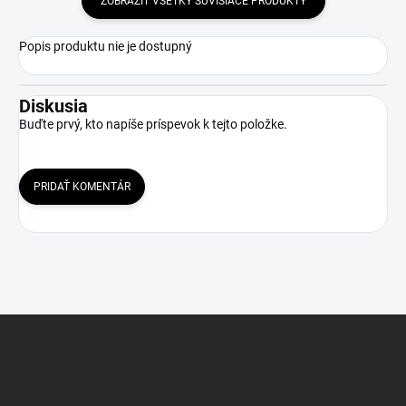
ZOBRAZIŤ VŠETKY SÚVISIACE PRODUKTY
Popis produktu nie je dostupný
Diskusia
Buďte prvý, kto napíše príspevok k tejto položke.
PRIDAŤ KOMENTÁR
Z
á
p
ä
t