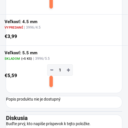
Do
košíka
Veľkosť: 4.5 mm
| 3996/4.5
VYPREDANÉ
€3,99
Veľkosť: 5.5 mm
| 3996/5.5
SKLADOM
(>5 KS)
−
+
€5,59
Do
košíka
Popis produktu nie je dostupný
Diskusia
Buďte prvý, kto napíše príspevok k tejto položke.