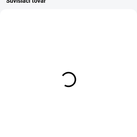
Súvisiaci tovar
SKLADOM
SKLADOM
Tungstenové hlavičky FS
Tungstenové hlavičky FS
Europe Jig Off Tungsten Beads
Europe Round Tungsten Bead
- Hot Orange (10 Pack)
- Fluo Orange (10 Pack)
€1,99
€1,69
od
od
DETAIL
DETAIL