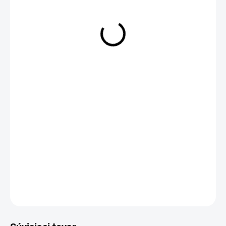
od
€1,99
Jednotková
ZVOĽTE VARIANT
cena:
OPÝTAŤ SA
Uložiť