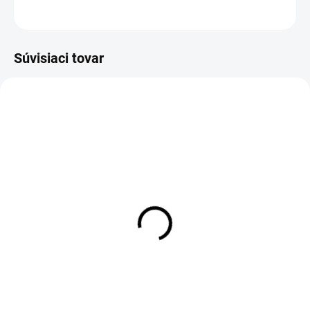
OPÝTAŤ SA
Uložiť
Súvisiaci tovar
VÝPREDAJ
SKLADOM
SKLADOM
Viazací materiál Hareline Mini
Squiggle Worms
Viazací materiál Hends
Squirmy Worms (8 Pack)
€3,85
€1,99
DETAIL
DETAIL