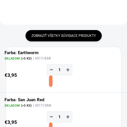
ZOBRAZIŤ VŠETKY SÚVISIACE PRODUKTY
Farba: Earthworm
| 4317/EAR
SKLADOM
(>5 KS)
−
+
€3,95
Do
košíka
Farba: San Juan Red
| 4317/SAN
SKLADOM
(>5 KS)
−
+
€3,95