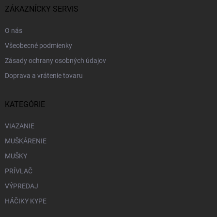
i
ZÁKAZNÍCKY SERVIS
e
O nás
Všeobecné podmienky
Zásady ochrany osobných údajov
Doprava a vrátenie tovaru
KATEGÓRIE
VIAZANIE
MUŠKÁRENIE
MUŠKY
PRÍVLAČ
VÝPREDAJ
HÁČIKY KYPE