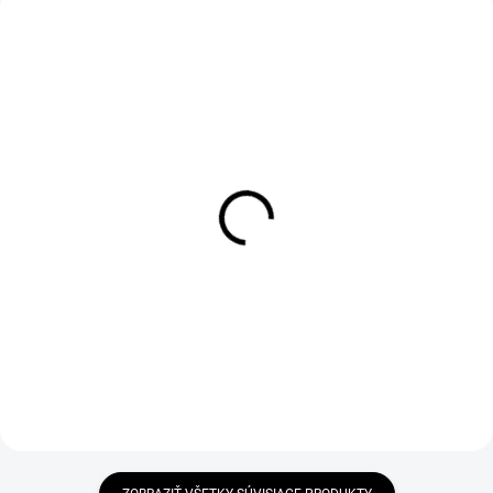
VYPREDANÉ
SKLADOM
Sklepávač srsti Petitjean Magic
Viazací štipec FS Europe Fly
Tool Hair Stacker
Tying Clips
€30,95
€2,95
DETAIL
DETAIL