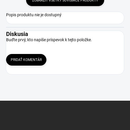
ZOBRAZIŤ VŠETKY SÚVISIACE PRODUKTY
Popis produktu nie je dostupný
Diskusia
Buďte prvý, kto napíše príspevok k tejto položke.
PRIDAŤ KOMENTÁR
Z
á
p
ä
t